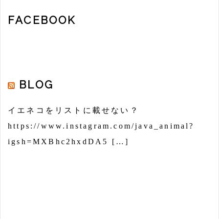
FACEBOOK
BLOG
イエネコをリストに載せない？
https://www.instagram.com/java_animal?
igsh=MXBhc2hxdDA5 […]