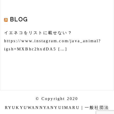
BLOG
イエネコをリストに載せない？
https://www.instagram.com/java_animal?
igsh=MXBhc2hxdDA5 […]
© Copyright 2020
RYUKYUWANNYANYUIMARU｜一般社団法