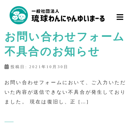
コ
ン
テ
一
お問い合わせフォーム
ン
般
社
ツ
不具合のお知らせ
団
へ
法
ス
人
投稿日:
2021年10月30日
キ
琉
ッ
球
お問い合わせフォームにおいて、ご入力いただ
わ
プ
いた内容が送信できない不具合が発生しており
ん
ました。 現在は復旧し、正 […]
に
ゃ
ん
ゆ