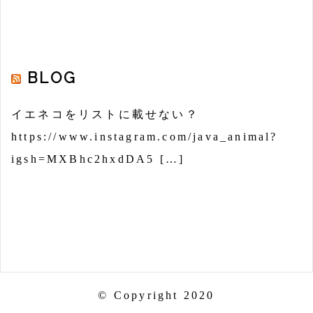
BLOG
イエネコをリストに載せない？
https://www.instagram.com/java_animal?
igsh=MXBhc2hxdDA5 […]
© Copyright 2020