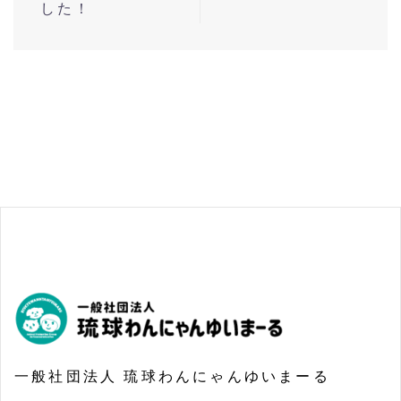
ナ
した！
ビ
ゲ
ー
シ
ョ
ン
一般社団法人 琉球わんにゃんゆいまーる