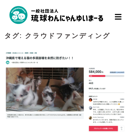
コ
ン
テ
ン
タグ:
クラウドファンディング
ツ
へ
ス
キ
ッ
プ